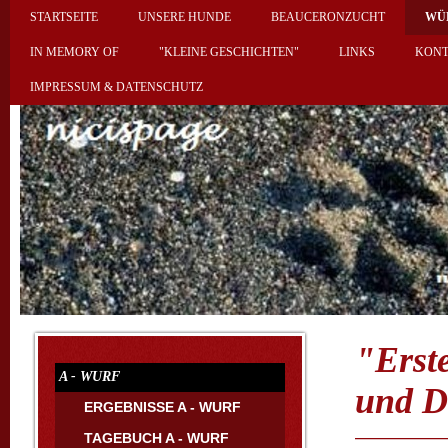
STARTSEITE
UNSERE HUNDE
BEAUCERONZUCHT
WÜ
IN MEMORY OF
"KLEINE GESCHICHTEN"
LINKS
KON
IMPRESSUM & DATENSCHUTZ
"Erst
A - WURF
und 
ERGEBNISSE A - WURF
TAGEBUCH A - WURF